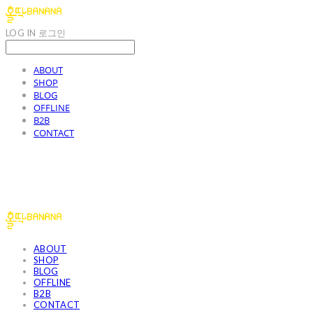
LOG IN
로그인
ABOUT
SHOP
BLOG
OFFLINE
B2B
CONTACT
홀딱바나나
ABOUT
SHOP
BLOG
OFFLINE
B2B
CONTACT