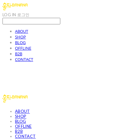
LOG IN
로그인
ABOUT
SHOP
BLOG
OFFLINE
B2B
CONTACT
홀딱바나나
ABOUT
SHOP
BLOG
OFFLINE
B2B
CONTACT